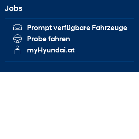
Jobs
Prompt verfügbare Fahrzeuge
Probe fahren
myHyundai.at
Kontakt
|
Impressum
|
Datenschutzerklärung
|
EU Data Act
© Copyright Denzel Kraftfahrzeuge GmbH
Trotz sorgfältiger inhaltlicher Kontrolle bleiben
offensichtliche Irrtümer und Tipp‑, Satz‑ und Druckfehler