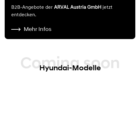
B2B-Angebote der
ARVAL Austria GmbH
jetzt
entdecken.
Mehr Infos
Coming soon
Hyundai-Modelle