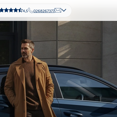
4,5
0268267377