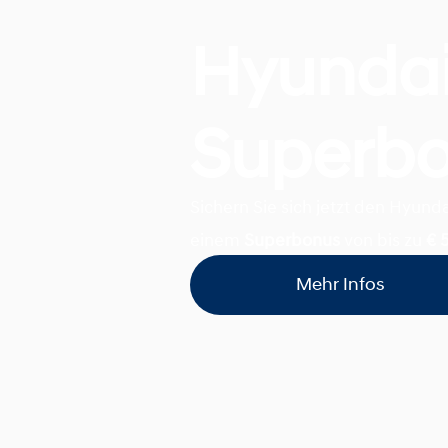
Hyunda
Superb
Sichern Sie sich jetzt den Hyun
einem
Superbonus
von bis zu
€ 
Mehr Infos