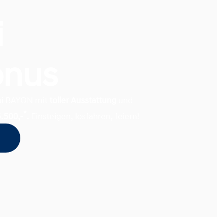
i
onus
dai BAYON mit
toller Ausstattung
und
*
5.500,-
.
Einsteigen, losfahren, feiern!