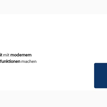
ät
mit
modernem
sfunktionen
machen
Probefahrt
Konfigurat
Infomateri