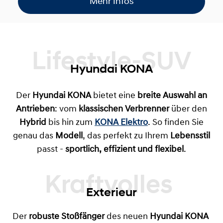
Mehr Infos
Lifestyle-SUV
Hyundai KONA
Der
Hyundai KONA
bietet eine
breite Auswahl an
Antrieben
: vom
klassischen Verbrenner
über den
Hybrid
bis hin zum
KONA Elektro
. So finden Sie
genau das
Modell
, das perfekt zu Ihrem
Lebensstil
passt -
sportlich, effizient und flexibel
.
Exterieur
Der
robuste Stoßfänger
des neuen
Hyundai KONA