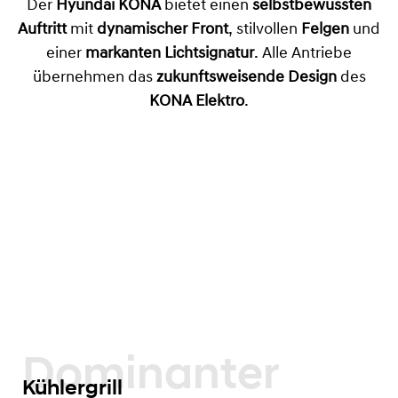
Der
Hyundai KONA
bietet einen
selbstbewussten
Auftritt
mit
dynamischer Front
, stilvollen
Felgen
und
einer
markanten Lichtsignatur
. Alle Antriebe
übernehmen das
zukunftsweisende Design
des
KONA Elektro
.
Dominanter
Kühlergrill