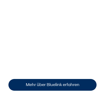
Dank Bluelink stets smart
vernetzt.
Behalten Sie Ihr Auto jederzeit im Blick: per
Smartphone den
Standort finden
, den
Fahrzeugstatus prüfen
oder wichtige
Funktionen steuern
. So sind Sie immer
informiert und haben die volle Kontrolle –
einfach, bequem und überall verfügbar
.
Mehr über Bluelink erfahren