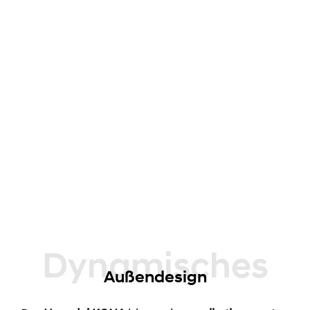
Dynamisches
Außendesign