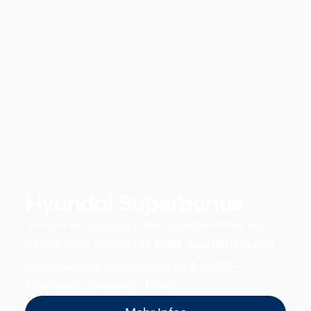
Hyundai Superbonus
Sichern Sie sich jetzt den Hyundai KONA als
Benzin oder Hybrid mit
toller Ausstattung
und
*
einem
Superbonus
von bis zu
€ 5.500,-
.
Einsteigen, losfahren, feiern!